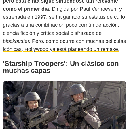
pero esta cinta sigue sintiéndose tan relevante
como el primer día.
Dirigida por Paul Verhoeven, y
estrenada en 1997, se ha ganado su estatus de culto
Funk's House of Geekery
gracias a una combinación poco común de acción,
ciencia ficción y crítica social disfrazada de
blockbuster.
Pero, como ocurre con muchas películas
icónicas, Hollywood ya está planeando un remake.
'Starship Troopers': Un clásico con
muchas capas