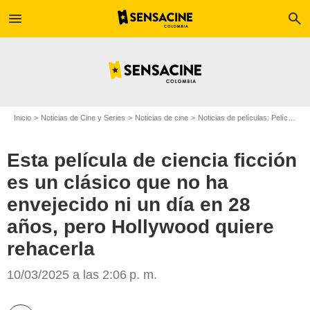
menu
search
Inicio
Noticias de Cine y Series
Noticias de cine
Noticias de películas: Película - ¿Sabías que...?
Esta película de ciencia ficción
es un clásico que no ha
envejecido ni un día en 28
años, pero Hollywood quiere
rehacerla
Empire Magazine
10/03/2025 a las 2:06 p. m.