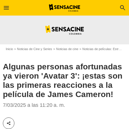
menu
search
Inicio
Noticias de Cine y Series
Noticias de cine
Noticias de películas: Estreno de película
Algunas personas afortunadas
ya vieron 'Avatar 3': ¡estas son
las primeras reacciones a la
Marca.com
película de James Cameron!
7/03/2025 a las 11:20 a. m.
Compartir esta noticia