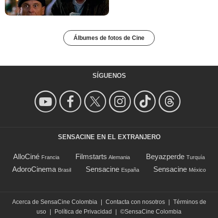
Álbumes de fotos de Cine
SÍGUENOS
SENSACINE EN EL EXTRANJERO
AlloCiné
Filmstarts
Beyazperde
Francia
Alemania
Turquía
AdoroCinema
Sensacine
Sensacine
Brasil
España
México
Acerca de SensaCine Colombia
|
Contacta con nosotros
|
Términos de
uso
|
Política de Privacidad
|
©SensaCine Colombia