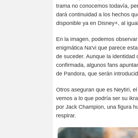
trama no conocemos todavía, per
dará continuidad a los hechos q
disponible ya en Disney+, al igua
En la imagen, podemos observar u
enigmática Na'vi que parece est
de suceder. Aunque la identidad 
confirmada, algunos fans apuntan
de Pandora, que serán introducid
Otros aseguran que es Neytiri, e
vemos a lo que podría ser su ikr
por Jack Champion, una figura h
respirar.