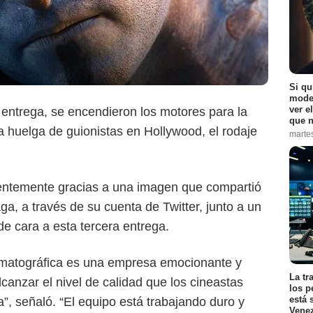
Si qu
moder
'Avatar 2'
ver e
entrega, se encendieron los motores para la
que n
 la huelga de guionistas en Hollywood, el rodaje
marte
entemente gracias a una imagen que compartió
ga, a través de su cuenta de Twitter, junto a un
e cara a esta tercera entrega.
ematográfica es una empresa emocionante y
La tr
canzar el nivel de calidad que los cineastas
los p
está 
”, señaló. “El equipo está trabajando duro y
Vene