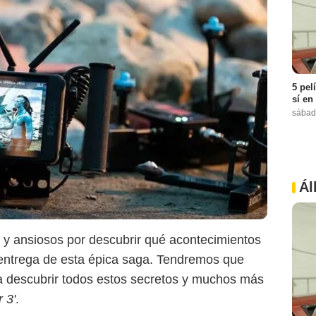
5 pel
sí en
sábad
'Avatar 2'
Ál
s y ansiosos por descubrir qué acontecimientos
entrega de esta épica saga. Tendremos que
a descubrir todos estos secretos y muchos más
r 3'
.