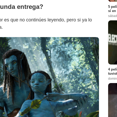
gunda entrega?
5 pel
sí en
sábad
jor es que no continúes leyendo, pero si ya lo
a.
4 pel
tuvis
domin