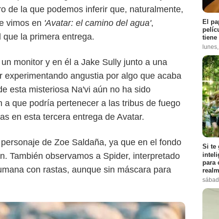
o de la que podemos inferir que, naturalmente,
El pa
ue vimos en
'Avatar: el camino del agua'
,
pelíc
l que la primera entrega.
Twitter
tiene
lunes
n monitor y en él a Jake Sully junto a una
ar experimentando angustia por algo que acaba
de esta misteriosa Na'vi aún no ha sido
 a que podría pertenecer a las tribus de fuego
as en esta tercera entrega de Avatar.
l personaje de Zoe Saldaña, ya que en el fondo
Si te
intel
an. También observamos a Spider, interpretado
para 
umana con rastas, aunque sin máscara para
realm
sábad