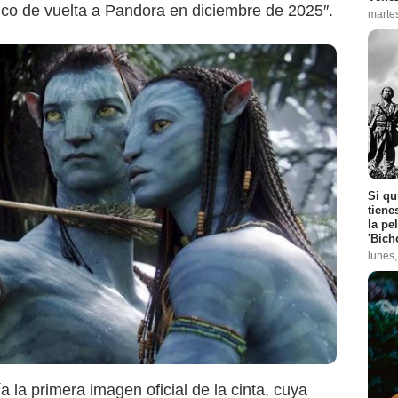
lico de vuelta a Pandora en diciembre de 2025″.
marte
Si qu
tiene
la pe
'Bich
lunes
la primera imagen oficial de la cinta, cuya