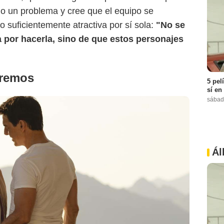
mo un problema y cree que el equipo se
o suficientemente atractiva por sí sola:
"No se
a por hacerla, sino de que estos personajes
eremos
5 pel
sí en
sábad
Ál