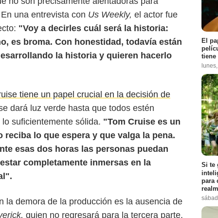
e no son precisamente alentadoras para
 En una entrevista con
Us Weekly,
el actor fue
ecto:
"Voy a decirles cuál será la historia:
El pa
no, es broma. Con honestidad, todavía están
pelíc
esarrollando la historia y quieren hacerlo
tiene
lunes
ise tiene un papel crucial en la decisión de
se dará luz verde hasta que todos estén
 lo suficientemente sólida.
"Tom Cruise es un
Rolling Stone
 reciba lo que espera y que valga la pena.
nte esas dos horas las personas puedan
 estar completamente inmersas en la
Si te
intel
al".
para 
realm
sábad
en la demora de la producción es la ausencia de
erick,
quien no regresará para la tercera parte.