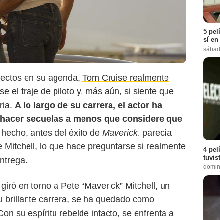
5 pel
sí en
sábad
oyectos en su agenda,
Tom Cruise realmente
GQ
e el traje de piloto y, más aún, si siente que
ria
.
A lo largo de su carrera, el actor ha
 hacer secuelas a menos que considere que
hecho, antes del éxito de
Maverick,
parecía
 Mitchell, lo que hace preguntarse si realmente
4 pel
tuvis
entrega.
domin
ia giró en torno a Pete “Maverick” Mitchell, un
u brillante carrera, se ha quedado como
Con su espíritu rebelde intacto, se enfrenta a