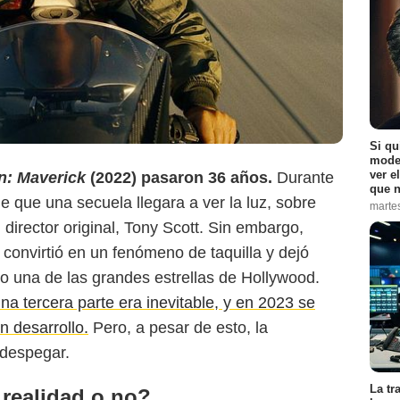
Aleteia
Si qu
moder
ver e
: Maverick
(2022) pasaron 36 años.
Durante
que n
 que una secuela llegara a ver la luz, sobre
marte
 director original, Tony Scott. Sin embargo,
convirtió en un fenómeno de taquilla y dejó
o una de las grandes estrellas de Hollywood.
na tercera parte era inevitable, y en 2023 se
n desarrollo.
Pero, a pesar de esto, la
 despegar.
La tr
 realidad o no?