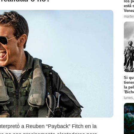
los p
está 
Vene
marte
Si qu
tiene
la pe
'Bich
lunes
interpretó a Reuben “Payback” Fitch en la