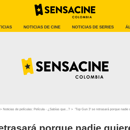
ICIAS
NOTICIAS DE CINE
NOTICIAS DE SERIES
Á
Rotten Tomatoes
Noticias de películas: Película - ¿Sabías que...?
'Top Gun 3' se retrasará porque nadie 
retrasará porque nadie quier