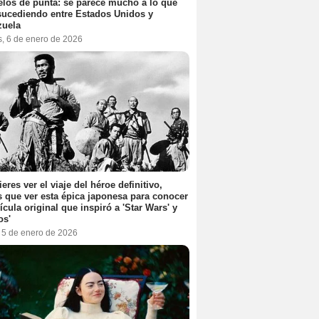
elos de punta: se parece mucho a lo que
sucediendo entre Estados Unidos y
zuela
s, 6 de enero de 2026
ieres ver el viaje del héroe definitivo,
s que ver esta épica japonesa para conocer
lícula original que inspiró a 'Star Wars' y
os'
, 5 de enero de 2026