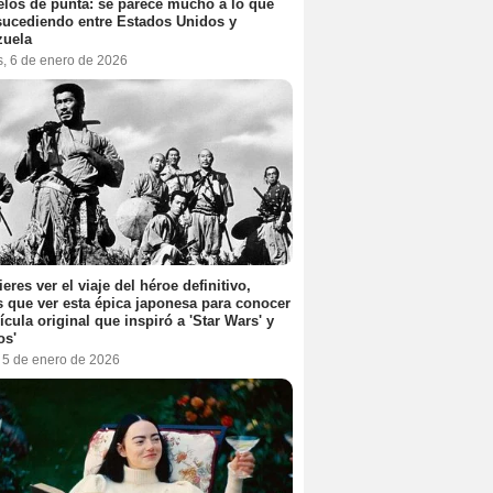
elos de punta: se parece mucho a lo que
sucediendo entre Estados Unidos y
zuela
s, 6 de enero de 2026
ieres ver el viaje del héroe definitivo,
s que ver esta épica japonesa para conocer
lícula original que inspiró a 'Star Wars' y
os'
, 5 de enero de 2026