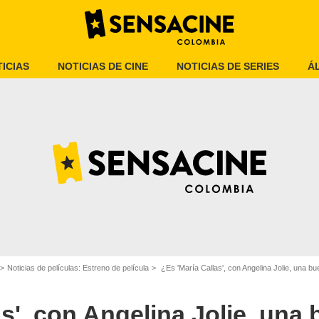
ICIAS
NOTICIAS DE CINE
NOTICIAS DE SERIES
Á
Netflix
Noticias de películas: Estreno de película
¿Es 'María Callas', con Angelina Jolie, una bue
as', con Angelina Jolie, una