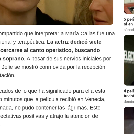
5 pel
sí en
sábad
Netflix
compartido que interpretar a María Callas fue una
onal y terapéutica.
La actriz dedicó siete
cercarse al canto operístico, buscando
ia soprano
. A pesar de sus nervios iniciales por
, Jolie se mostró conmovida por la recepción
tación.
dos de lo que ha significado para ella esta
4 pel
tuvis
 minutos que la película recibió en Venecia,
domin
nada, no pudo contener las lágrimas. Este
ctativas positivas y atrajo la atención de
.