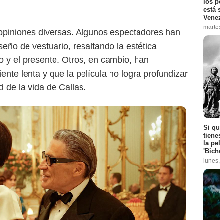
los p
está 
Vene
marte
 opiniones diversas. Algunos espectadores han
seño de vestuario, resaltando la estética
o y el presente. Otros, en cambio, han
ente lenta y que la película no logra profundizar
 de la vida de Callas.
Si qu
tiene
la pe
'Bich
lunes