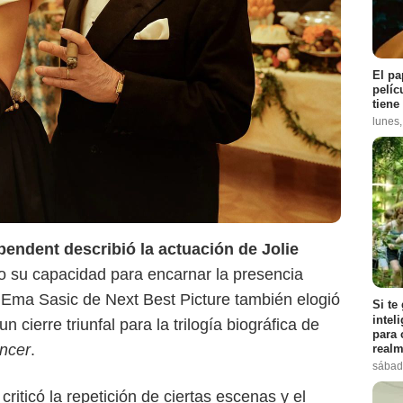
El pa
pelíc
tiene
lunes
Netflix
endent describió la actuación de Jolie
o su capacidad para encarnar la presencia
 Ema Sasic de Next Best Picture también elogió
Si te
intel
n cierre triunfal para la trilogía biográfica de
para 
ncer
.
realm
sábad
iticó la repetición de ciertas escenas y el