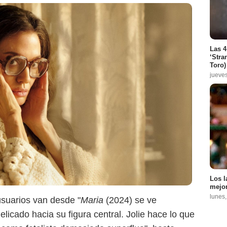
Las 4
‘Stra
Toro)
jueve
Los l
mejor
lunes
usuarios van desde "
Maria
(2024) se ve
delicado hacia su figura central. Jolie hace lo que