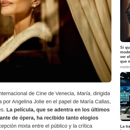
Si qu
moder
Netflix
ver e
que n
marte
Internacional de Cine de Venecia,
María
, dirigida
 por Angelina Jolie en el papel de María Callas,
es.
La película, que se adentra en los últimos
ante de ópera, ha recibido tanto elogios
cepción mixta entre el público y la crítica
La tr