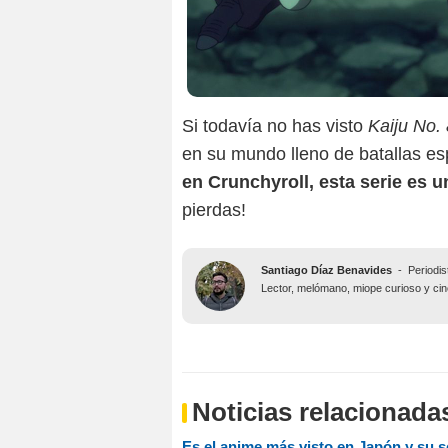
Si todavía no has visto
Kaiju No. 
en su mundo lleno de batallas es
en Crunchyroll, esta serie es u
pierdas!
Santiago Díaz Benavides
-
Periodis
Lector, melómano, miope curioso y ciné
Noticias relacionada
Es el anime más visto en Japón y su 