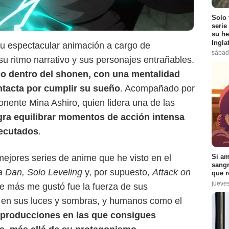
Solo 
serie
su he
Ingla
su espectacular animación a cargo de
sábad
su ritmo narrativo y sus personajes entrañables.
Crunchyroll
co dentro del shonen, con una mentalidad
tacta por cumplir su sueño
. Acompañado por
nente Mina Ashiro, quien lidera una de las
ogra equilibrar momentos de acción intensa
jecutados
.
 mejores series de anime que he visto en el
Si am
sangr
 Dan, Solo Leveling
y, por supuesto,
Attack on
que r
jueve
e más me gustó fue la fuerza de sus
, en sus luces y sombras, y humanos como el
 producciones en las que consigues