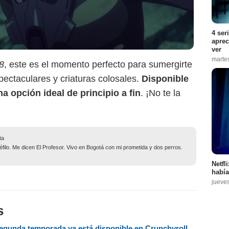
4 ser
aprec
ver
marte
8
, este es el momento perfecto para sumergirte
pectaculares y criaturas colosales.
Disponible
na opción ideal de principio a fin
. ¡No te la
ta
filo. Me dicen El Profesor. Vivo en Bogotá con mi prometida y dos perros.
Netfl
había
jueve
s
segunda temporada ya está disponible en Crunchyroll