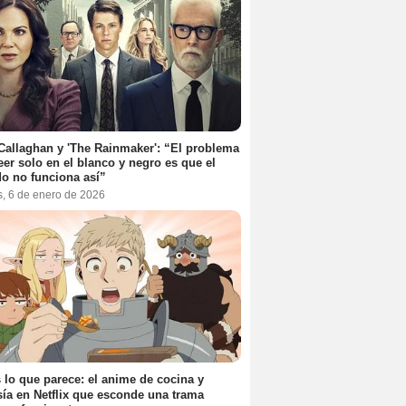
Callaghan y 'The Rainmaker': “El problema
eer solo en el blanco y negro es que el
o no funciona así”
s, 6 de enero de 2026
 lo que parece: el anime de cocina y
sía en Netflix que esconde una trama