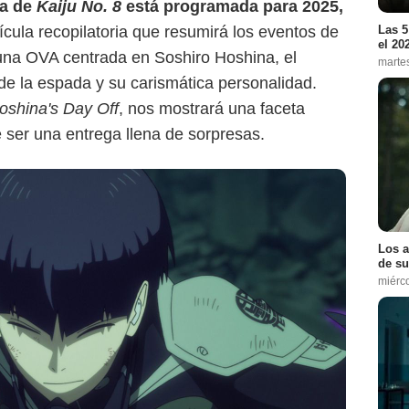
a
de
Kaiju No. 8
está programada para 2025,
ula recopilatoria que resumirá los eventos de
Las 5
el 20
una OVA centrada en Soshiro Hoshina, el
marte
de la espada y su carismática personalidad.
oshina's Day Off
, nos mostrará una faceta
 ser una entrega llena de sorpresas.
Los a
de su
miérc