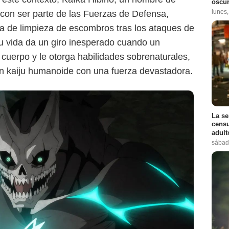
oscur
lunes
on ser parte de las Fuerzas de Defensa,
a de limpieza de escombros tras los ataques de
u vida da un giro inesperado cuando un
 cuerpo y le otorga habilidades sobrenaturales,
un kaiju humanoide con una fuerza devastadora.
La se
censu
adul
sábad