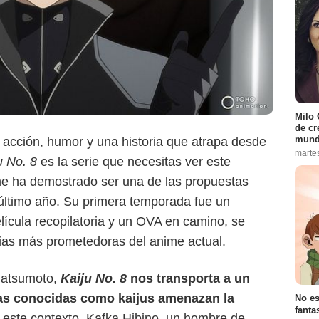
Milo 
de cr
mund
acción, humor y una historia que atrapa desde
marte
u No. 8
es la serie que necesitas ver este
me ha demostrado ser una de las propuestas
último año. Su primera temporada fue un
Crunchyroll
lícula recopilatoria y un OVA en camino, se
cias más prometedoras del anime actual.
Matsumoto,
Kaiju No. 8
nos transporta a un
s conocidas como kaijus amenazan la
No es
fanta
este contexto, Kafka Hibino, un hombre de