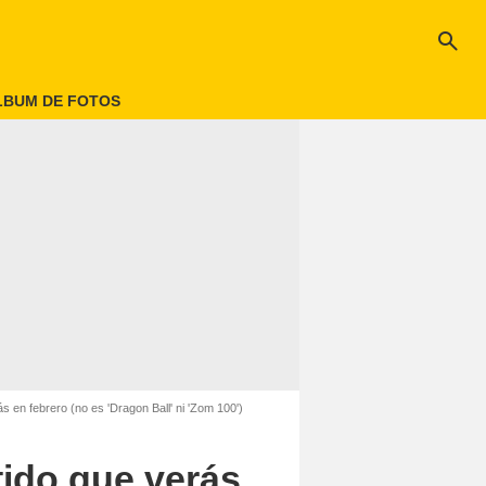
search
LBUM DE FOTOS
s en febrero (no es 'Dragon Ball' ni 'Zom 100')
tido que verás