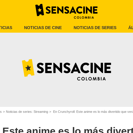
ICIAS
NOTICIAS DE CINE
NOTICIAS DE SERIES
Á
Toho Animation
es
Noticias de series: Streaming
En Crunchyroll: Este anime es lo más divertido que verá
 Este anime es lo más diver