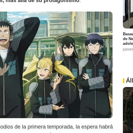
es, más allá de su protagonismo
.
Basad
de Ne
adole
jueve
Ál
Crunchyroll
odios de la primera temporada, la espera habrá