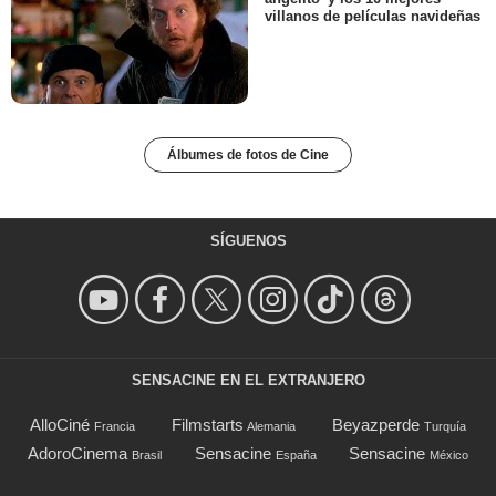
villanos de películas navideñas
Álbumes de fotos de Cine
SÍGUENOS
SENSACINE EN EL EXTRANJERO
AlloCiné
Filmstarts
Beyazperde
Francia
Alemania
Turquía
AdoroCinema
Sensacine
Sensacine
Brasil
España
México