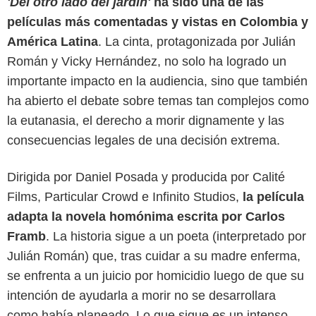
'Del otro lado del jardín'
ha sido una de las
películas más comentadas y vistas en Colombia y
América Latina
. La cinta, protagonizada por Julián
Román y Vicky Hernández, no solo ha logrado un
importante impacto en la audiencia, sino que también
ha abierto el debate sobre temas tan complejos como
la eutanasia, el derecho a morir dignamente y las
consecuencias legales de una decisión extrema.
Dirigida por Daniel Posada y producida por Calité
Films, Particular Crowd e Infinito Studios,
la película
adapta la novela homónima escrita por Carlos
Max
Framb
. La historia sigue a un poeta (interpretado por
Julián Román) que, tras cuidar a su madre enferma,
se enfrenta a un juicio por homicidio luego de que su
intención de ayudarla a morir no se desarrollara
como había planeado. Lo que sigue es un intenso