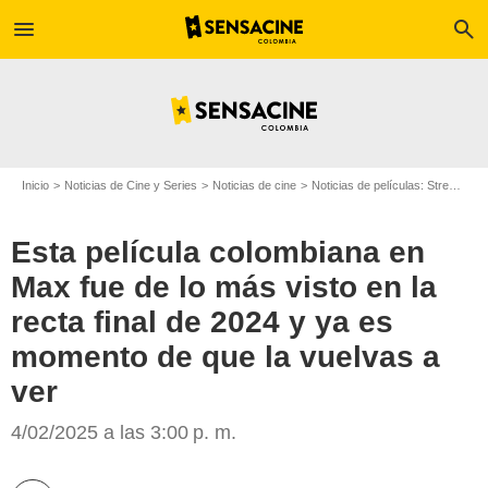
menu
search
Inicio
Noticias de Cine y Series
Noticias de cine
Noticias de películas: Streaming
Esta película colombiana en
Max fue de lo más visto en la
recta final de 2024 y ya es
momento de que la vuelvas a
ver
Max
4/02/2025 a las 3:00 p. m.