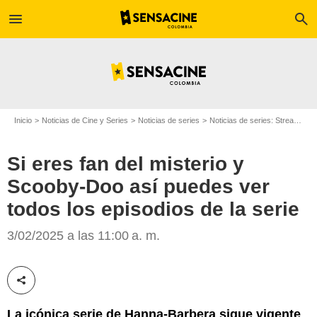
menu
search
Inicio
Noticias de Cine y Series
Noticias de series
Noticias de series: Streaming
Si eres fan del misterio y
Scooby-Doo así puedes ver
todos los episodios de la serie
3/02/2025 a las 11:00 a. m.
Max
Compartir esta noticia
La icónica serie de Hanna-Barbera sigue vigente