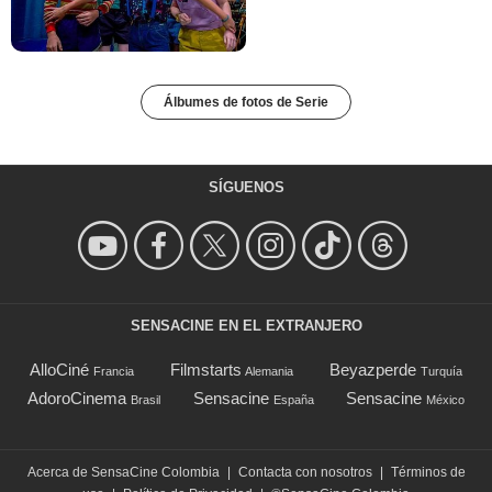
Álbumes de fotos de Serie
SÍGUENOS
SENSACINE EN EL EXTRANJERO
AlloCiné
Filmstarts
Beyazperde
Francia
Alemania
Turquía
AdoroCinema
Sensacine
Sensacine
Brasil
España
México
Acerca de SensaCine Colombia
|
Contacta con nosotros
|
Términos de