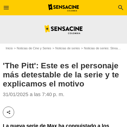
menu
search
Inicio
Noticias de Cine y Series
Noticias de series
Noticias de series: Streaming
'The Pitt': Este es el personaje
más detestable de la serie y te
Max
explicamos el motivo
31/01/2025 a las 7:40 p. m.
Compartir esta noticia
La nueva serie de Max ha conquistado a los