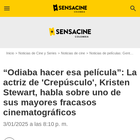
menu
search
Inicio
Noticias de Cine y Series
Noticias de cine
Noticias de películas: Gente
“O
“Odiaba hacer esa película”: La
actriz de 'Crepúsculo', Kristen
Stewart, habla sobre uno de
sus mayores fracasos
cinematográficos
3/01/2025 a las 8:10 p. m.
Max