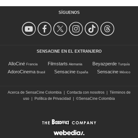
SÍGUENOS
SENSACINE EN EL EXTRANJERO
AlloCiné
Filmstarts
Beyazperde
Francia
Alemania
Turquía
AdoroCinema
Sensacine
Sensacine
Brasil
España
México
Acerca de SensaCine Colombia
|
Contacta con nosotros
|
Términos de
uso
|
Política de Privacidad
|
©SensaCine Colombia