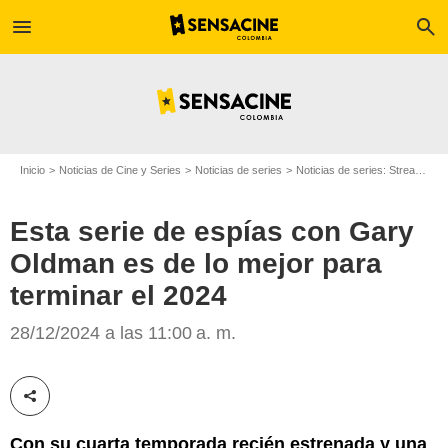
menu
search
Inicio
Noticias de Cine y Series
Noticias de series
Noticias de series: Streaming
Esta serie de espías con Gary
Oldman es de lo mejor para
terminar el 2024
28/12/2024 a las 11:00 a. m.
Apple TV+
Compartir esta noticia
Con su cuarta temporada recién estrenada y una