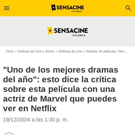
menu
search
Inicio
Noticias de Cine y Series
Noticias de cine
Noticias de películas: Streaming
"Uno de los mejores dramas
del año": esto dice la crítica
sobre esta película con una
actriz de Marvel que puedes
ver en Netflix
Glamour UK
19/12/2024 a las 1:30 p. m.