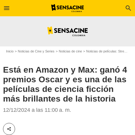
menu
search
Inicio
Noticias de Cine y Series
Noticias de cine
Noticias de películas: Streaming
Está en Amazon y Max: ganó 4
premios Oscar y es una de las
películas de ciencia ficción
más brillantes de la historia
Max
12/12/2024 a las 11:00 a. m.
Compartir esta noticia