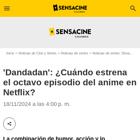
menu
search
Inicio
Noticias de Cine y Series
Noticias de series
Noticias de series: Streaming
'Dandadan': ¿Cuándo estrena
el octavo episodio del anime en
Netflix?
Netflix
18/11/2024 a las 4:00 p. m.
Compartir esta noticia
La combinación de humor, acción y lo