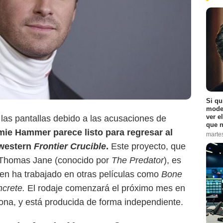
El Independiente
Si qu
moder
ver e
las pantallas debido a las acusaciones de
que n
mie Hammer parece listo para regresar al
marte
 western
Frontier Crucible
.
Este proyecto, que
o Thomas Jane (conocido por
The Predator
), es
ien ha trabajado en otras películas como
Bone
crete.
El rodaje comenzará el próximo mes en
ona, y está producida de forma independiente.