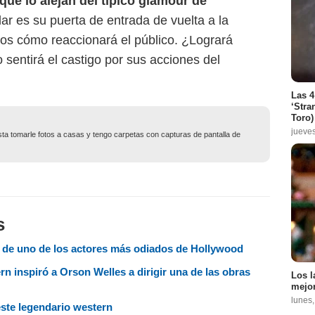
ue lo alejan del típico glamour de
lar es su puerta de entrada de vuelta a la
os cómo reaccionará el público. ¿Logrará
sentirá el castigo por sus acciones del
Las 4
‘Stra
Toro)
jueve
usta tomarle fotos a casas y tengo carpetas con capturas de pantalla de
s
ria de uno de los actores más odiados de Hollywood
n inspiró a Orson Welles a dirigir una de las obras
Los l
mejor
lunes
este legendario western