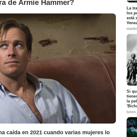
rera de Armie Hammer?
La tr
los p
está 
Vene
marte
Si qu
tiene
la pe
'Bich
lunes
na caída en 2021 cuando varias mujeres lo