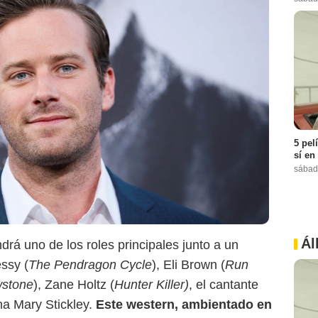
5 pel
sí en
sábad
Ál
rá uno de los roles principales junto a un
ssy (
The Pendragon Cycle
), Eli Brown (
Run
wstone
), Zane Holtz (
Hunter Killer)
, el cantante
na Mary Stickley.
Este western, ambientado en