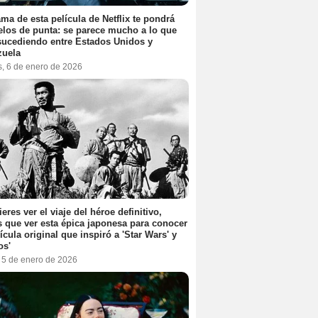
ama de esta película de Netflix te pondrá
elos de punta: se parece mucho a lo que
sucediendo entre Estados Unidos y
zuela
s, 6 de enero de 2026
ieres ver el viaje del héroe definitivo,
s que ver esta épica japonesa para conocer
lícula original que inspiró a 'Star Wars' y
os'
, 5 de enero de 2026