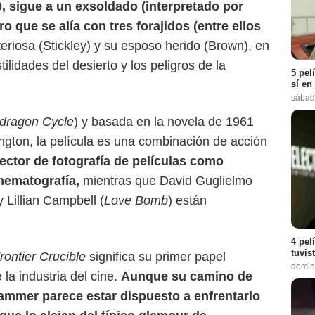
0, sigue a un exsoldado (interpretado por
 que se alía con tres forajidos (entre ellos
teriosa (Stickley) y su esposo herido (Brown), en
tilidades del desierto y los peligros de la
5 pel
sí en
sábad
dragon Cycle
) y basada en la novela de 1961
ngton, la película es una combinación de acción
ector de fotografía de películas como
inematografía,
mientras que David Guglielmo
y Lillian Campbell (
Love Bomb
) están
4 pel
tuvis
rontier Crucible
significa
su primer papel
domin
la industria del cine.
Aunque su camino de
Hammer parece estar dispuesto a enfrentarlo