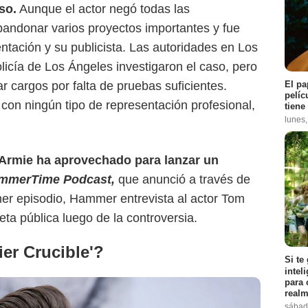
so.
Aunque el actor negó todas las
bandonar varios proyectos importantes y fue
Europa FM
ntación y su publicista. Las autoridades en Los
icía de Los Ángeles investigaron el caso, pero
El pa
r cargos por falta de pruebas suficientes.
pelíc
on ningún tipo de representación profesional,
tiene
lunes
 Armie ha aprovechado para lanzar un
mmerTime Podcast,
que anunció a través de
mer episodio, Hammer entrevista al actor Tom
ta pública luego de la controversia.
ier Crucible'?
Si te
intel
para 
realm
sábad