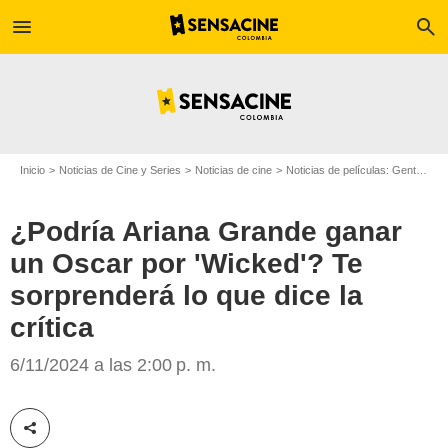
menu
search
Inicio
Noticias de Cine y Series
Noticias de cine
Noticias de películas: Gente
¿P
¿Podría Ariana Grande ganar
un Oscar por 'Wicked'? Te
sorprenderá lo que dice la
crítica
People
6/11/2024 a las 2:00 p. m.
Compartir esta noticia