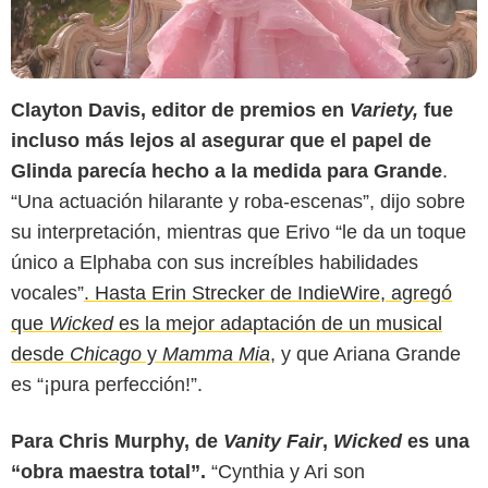
Clayton Davis, editor de premios en
Variety,
fue
incluso más lejos al asegurar que el papel de
Glinda parecía hecho a la medida para Grande
.
“Una actuación hilarante y roba-escenas”, dijo sobre
su interpretación, mientras que Erivo “le da un toque
único a Elphaba con sus increíbles habilidades
vocales”
. Hasta Erin Strecker de IndieWire, agregó
que
Wicked
es la mejor adaptación de un musical
desde
Chicago
y
Mamma Mia
, y que Ariana Grande
Glamour México
es “¡pura perfección!”.
Para Chris Murphy, de
Vanity Fair
,
Wicked
es una
“obra maestra total”.
“Cynthia y Ari son