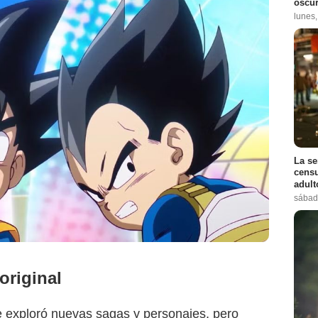
oscur
lunes
La se
censu
adul
sábad
original
e exploró nuevas sagas y personajes, pero