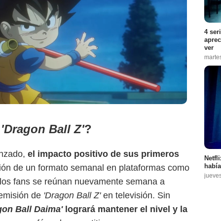
4 ser
aprec
ver
marte
e
'Dragon Ball Z'
?
enzado,
el impacto positivo de sus primeros
Netfl
había
ción de un formato semanal en plataformas como
jueve
ue los fans se reúnan nuevamente semana a
 emisión de
'Dragon Ball Z'
en televisión. Sin
gon Ball Daima'
logrará mantener el nivel y la