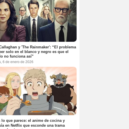
Callaghan y 'The Rainmaker': “El problema
eer solo en el blanco y negro es que el
o no funciona así”
s, 6 de enero de 2026
 lo que parece: el anime de cocina y
sía en Netflix que esconde una trama