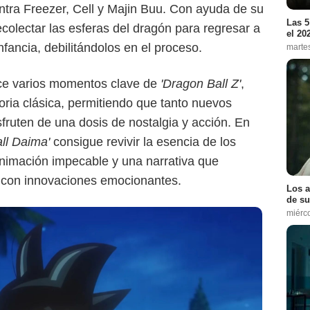
ra Freezer, Cell y Majin Buu. Con ayuda de su
Las 5
olectar las esferas del dragón para regresar a
el 20
fancia, debilitándolos en el proceso.
marte
uce varios momentos clave de
'Dragon Ball Z'
,
toria clásica, permitiendo que tanto nuevos
ruten de una dosis de nostalgia y acción. En
ll Daima'
consigue revivir la esencia de los
nimación impecable y una narrativa que
 con innovaciones emocionantes.
Los a
de su
miérc