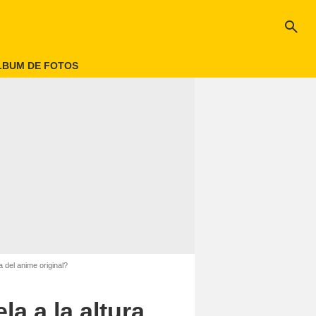
search
LBUM DE FOTOS
a del anime original?
a a la altura