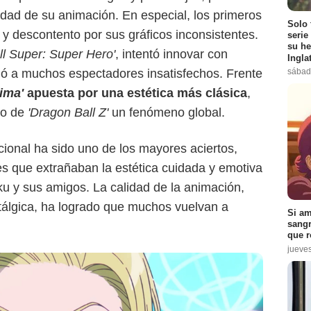
Netflix
alidad de su animación. En especial, los primeros
Solo 
 y descontento por sus gráficos inconsistentes.
serie
su he
ll Super: Super Hero'
, intentó innovar con
Ingla
sábad
ó a muchos espectadores insatisfechos. Frente
ima'
apuesta por una estética más clásica
,
zo de
'Dragon Ball Z'
un fenómeno global.
cional ha sido uno de los mayores aciertos,
s que extrañaban la estética cuidada y emotiva
u y sus amigos. La calidad de la animación,
álgica, ha logrado que muchos vuelvan a
Si am
sangr
que r
jueve