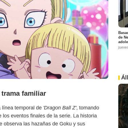
Basad
de Ne
adole
jueve
Ál
trama familiar
a línea temporal de
'Dragon Ball Z'
, tomando
Netflix
os eventos finales de la serie. La historia
ue observa las hazañas de Goku y sus