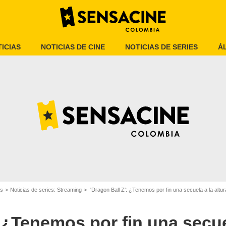
ICIAS
NOTICIAS DE CINE
NOTICIAS DE SERIES
Á
SensaCine Colombia
es
Noticias de series: Streaming
'Dragon Ball Z': ¿Tenemos por fin una secuela a la altur
 ¿Tenemos por fin una secuel