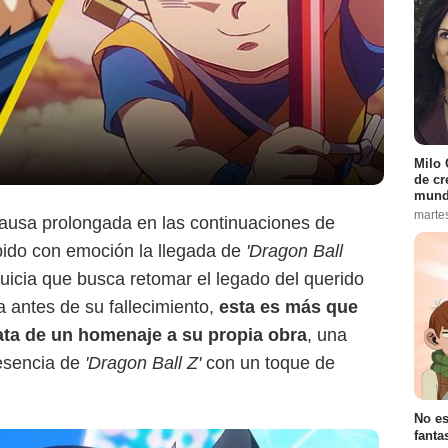
Netflix
Milo 
de cr
mund
marte
pausa prolongada en las continuaciones de
bido con emoción la llegada de
'Dragon Ball
nquicia que busca retomar el legado del querido
 antes de su fallecimiento,
esta es más que
ata de un homenaje a su propia obra
, una
 esencia de
'Dragon Ball Z'
con un toque de
No es
fanta