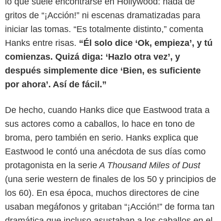
lo que suele encontrarse en Hollywood: nada de
gritos de “¡Acción!” ni escenas dramatizadas para
iniciar las tomas. “Es totalmente distinto,” comenta
Hanks entre risas.
“Él solo dice ‘Ok, empieza’, y tú
comienzas. Quizá diga: ‘Hazlo otra vez’, y
después simplemente dice ‘Bien, es suficiente
por ahora’. Así de fácil.”
De hecho, cuando Hanks dice que Eastwood trata a
sus actores como a caballos, lo hace en tono de
broma, pero también en serio. Hanks explica que
Eastwood le contó una anécdota de sus días como
protagonista en la serie
A Thousand Miles of Dust
El Comercio Perú
(una serie western de finales de los 50 y principios de
los 60). En esa época, muchos directores de cine
usaban megáfonos y gritaban “¡Acción!” de forma tan
dramática que incluso asustaban a los caballos en el