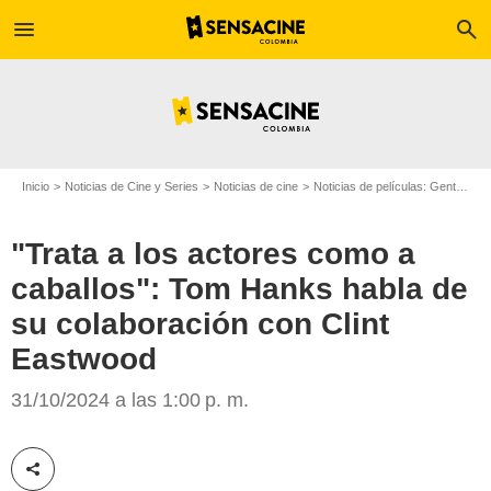
menu
search
Inicio
Noticias de Cine y Series
Noticias de cine
Noticias de películas: Gente
"T
"Trata a los actores como a
caballos": Tom Hanks habla de
su colaboración con Clint
Eastwood
Sully Movie
31/10/2024 a las 1:00 p. m.
Compartir esta noticia