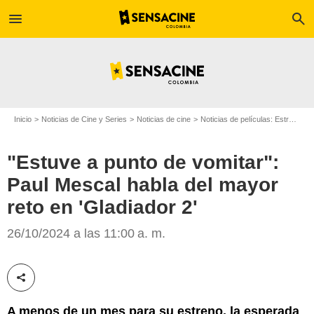
menu
search
Inicio
Noticias de Cine y Series
Noticias de cine
Noticias de películas: Estreno de película
"Estuve a punto de vomitar":
Paul Mescal habla del mayor
Paramount Pictures
reto en 'Gladiador 2'
26/10/2024 a las 11:00 a. m.
Compartir esta noticia
A menos de un mes para su estreno, la esperada