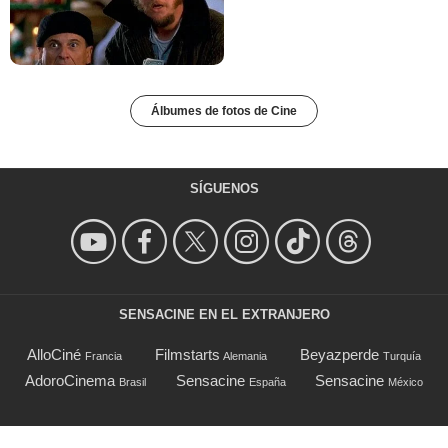
Álbumes de fotos de Cine
SÍGUENOS
SENSACINE EN EL EXTRANJERO
AlloCiné
Filmstarts
Beyazperde
Francia
Alemania
Turquía
AdoroCinema
Sensacine
Sensacine
Brasil
España
México
Acerca de SensaCine Colombia
|
Contacta con nosotros
|
Términos de