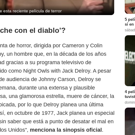
 esta reciente película de terror
5 pel
sí en
che con el diablo'?
sábad
nta de horror, dirigida por Cameron y Colin
roy, un hombre que, en la década de los años
ad gracias a su programa televisivo de
ido como Night Owls with Jack Delroy. A pesar
 de audiencia de Johnny Carson, Delroy se
 semana, durante una extensa y plausible
4 pel
a, una glamorosa estrella, muere de cáncer, la
tuvis
domin
picada, por lo que Delroy planea una última
Así, en octubre de 1977, Jack planea un especial
in saber que está a punto de desatar el mal en
dos Unidos",
menciona la sinopsis oficial
.