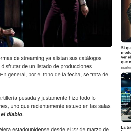
AGC Studios
Si qu
moder
ver e
ormas de streaming ya alistan sus catálogos
que n
disfrutar de un listado de producciones
marte
En general, por el tono de la fecha, se trata de
 artillería pesada y justamente hizo todo lo
lmes, uno que recientemente estuvo en las salas
el diablo
.
La tr
telera estadounidense desde el 22 de marzo de