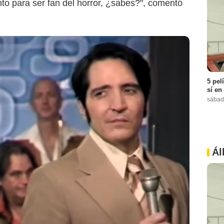
 para ser fan del horror, ¿sabes?", comentó
5 pel
sí en
sábad
Ál