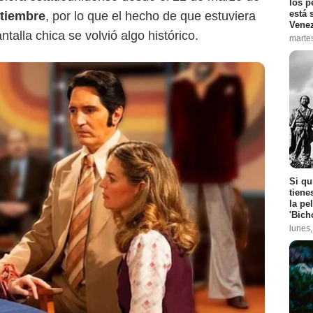
los p
está 
ptiembre
, por lo que el hecho de que estuviera
Vene
talla chica se volvió algo histórico.
marte
Si qu
tiene
la pe
'Bich
lunes