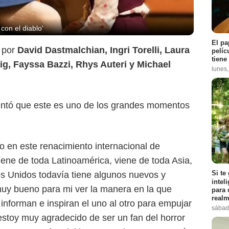
con el diablo'
El pa
o por
David Dastmalchian, Ingri Torelli, Laura
pelíc
AGC Studios
tiene
ig, Fayssa Bazzi, Rhys Auteri y Michael
lunes
mentó que este es uno de los grandes momentos
 en este renacimiento internacional de
 viene de toda Latinoamérica, viene de toda Asia,
Si te
s Unidos todavía tiene algunos nuevos y
intel
uy bueno para mi ver la manera en la que
para 
realm
 informan e inspiran el uno al otro para empujar
sábad
, estoy muy agradecido de ser un fan del horror