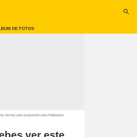
search
LBUM DE FOTOS
este viernes para prepararte para Halloween
debes ver este