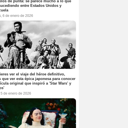
elos de punta: se parece mucho a lo que
sucediendo entre Estados Unidos y
zuela
s, 6 de enero de 2026
ieres ver el viaje del héroe definitivo,
s que ver esta épica japonesa para conocer
lícula original que inspiró a 'Star Wars' y
os'
, 5 de enero de 2026