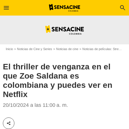
menu
search
Inicio
Noticias de Cine y Series
Noticias de cine
Noticias de películas: Streaming
El thriller de venganza en el
que Zoe Saldana es
colombiana y puedes ver en
Netflix
Netflix
20/10/2024 a las 11:00 a. m.
Compartir esta noticia