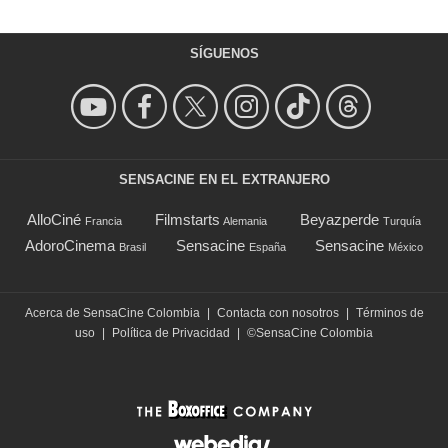
SÍGUENOS
SENSACINE EN EL EXTRANJERO
AlloCiné
Filmstarts
Beyazperde
Francia
Alemania
Turquía
AdoroCinema
Sensacine
Sensacine
Brasil
España
México
Acerca de SensaCine Colombia
|
Contacta con nosotros
|
Términos de
uso
|
Política de Privacidad
|
©SensaCine Colombia