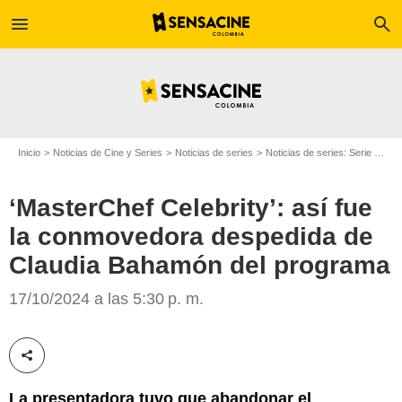
menu
search
Inicio
Noticias de Cine y Series
Noticias de series
Noticias de series: Serie de televisión
‘MasterChef Celebrity’: así fue
la conmovedora despedida de
X
Claudia Bahamón del programa
17/10/2024 a las 5:30 p. m.
Compartir esta noticia
La presentadora tuvo que abandonar el