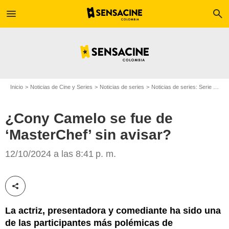
menu
search
Inicio
Noticias de Cine y Series
Noticias de series
Noticias de series: Serie de televisión
¿Cony Camelo se fue de
‘MasterChef’ sin avisar?
Canal RCN
12/10/2024 a las 8:41 p. m.
Compartir esta noticia
La actriz, presentadora y comediante ha sido una
de las participantes más polémicas de