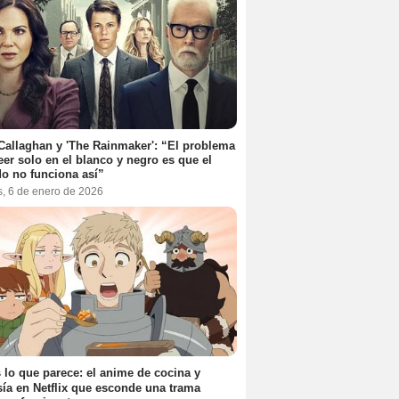
Callaghan y 'The Rainmaker': “El problema
eer solo en el blanco y negro es que el
o no funciona así”
s, 6 de enero de 2026
 lo que parece: el anime de cocina y
sía en Netflix que esconde una trama