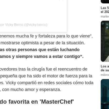
Las 5
el 20
marte
or Vicky Berrio (@vicky.berrio)
Tropicana
 tenemos mucha fe y fortaleza para lo que viene”,
 mostrarse optimista a pesar de la situación.
as otras personas que están luchando
amos y siempre vamos a estar contigo”.
Los a
dores tras la cirugía fue el reencuentro de
de su
miérc
ña pequeña que ha sido el motor de fuerza para la
les. Vicky compartió en redes sociales cómo toda
asa, con mucho amor y esperanza.
do favorita en 'MasterChef'