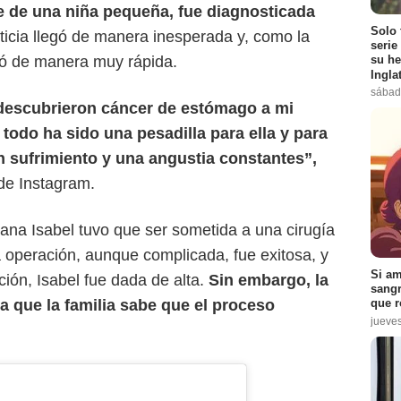
e de una niña pequeña, fue diagnosticada
Solo 
ticia llegó de manera inesperada y, como la
serie
ió de manera muy rápida.
su he
Ingla
sábad
descubrieron cáncer de estómago a mi
odo ha sido una pesadilla para ella y para
un sufrimiento y una angustia constantes”,
 de Instagram.
na Isabel tuvo que ser sometida a una cirugía
 operación, aunque complicada, fue exitosa, y
Si am
ión, Isabel fue dada de alta.
Sin embargo, la
sangr
ya que la familia sabe que el proceso
que r
jueve