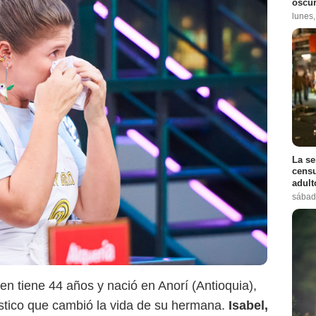
oscur
lunes
La se
censu
adul
sábad
en tiene 44 años y nació en Anorí (Antioquia),
stico que cambió la vida de su hermana.
Isabel,