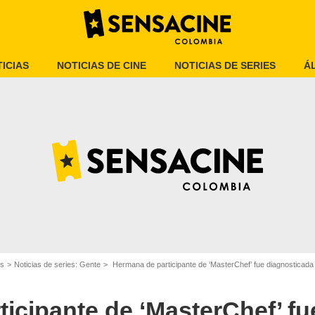
ICIAS
NOTICIAS DE CINE
NOTICIAS DE SERIES
Á
El Espectador
es
Noticias de series: Gente
Hermana de participante de ‘MasterChef’ fue diagnosticad
icipante de ‘MasterChef’ fu