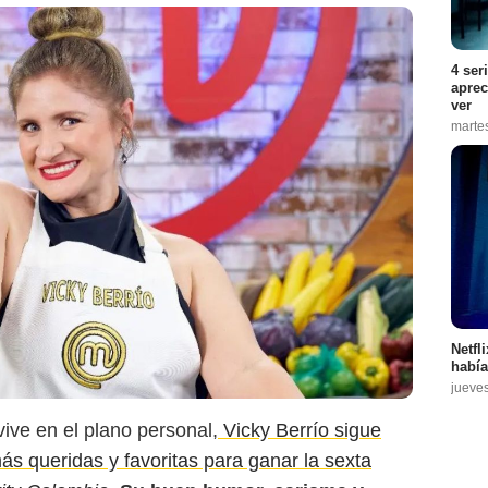
4 ser
aprec
ver
marte
Netfl
había
jueve
vive en el plano personal,
Vicky Berrío sigue
ás queridas y favoritas para ganar la sexta