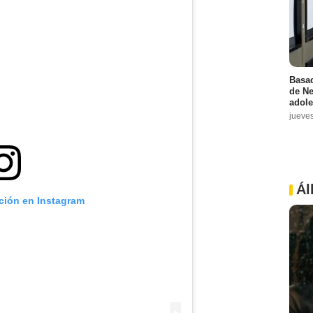
Basad
de Ne
adole
jueve
Ál
ación en Instagram