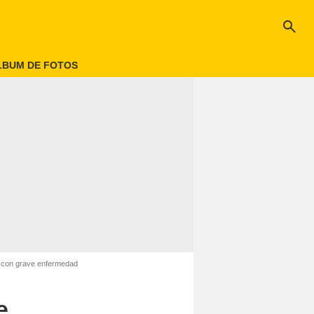
search
LBUM DE FOTOS
a con grave enfermedad
e