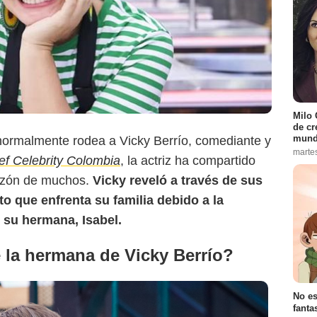
Milo 
de cr
mund
 normalmente rodea a Vicky Berrío, comediante y
marte
f Celebrity Colombia
, la actriz ha compartido
razón de muchos.
Vicky reveló a través de sus
to que enfrenta su familia debido a la
 su hermana, Isabel.
 la hermana de Vicky Berrío?
No es
fanta