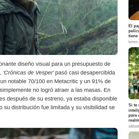
El pa
pelíc
tiene
lunes
onante diseño visual para un presupuesto de
s,
'Crónicas de Vesper'
pasó casi desapercibida
ió un notable 70/100 en Metacritic y un 91% de
simplemente no logró atraer a las masas. En
es después de su estreno, ya estaba disponible
Si te
su distribución fue limitada y su visibilidad se
intel
para 
realm
sábad