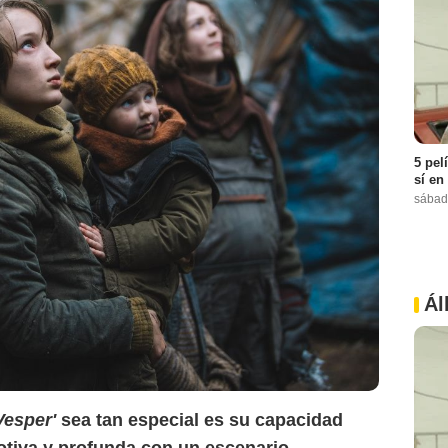
5 pel
sí en
sábad
Ál
Vesper'
sea tan especial es su capacidad