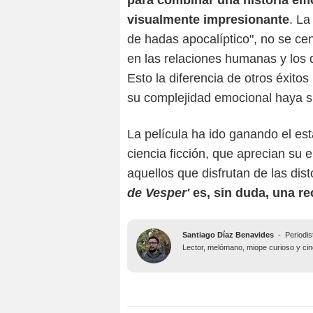
para combinar una historia em
visualmente impresionante
. La
de hadas apocalíptico", no se cent
en las relaciones humanas y los 
Esto la diferencia de otros éxitos
su complejidad emocional haya si
La película ha ido ganando el esta
ciencia ficción, que aprecian su 
aquellos que disfrutan de las dis
de Vesper'
es, sin duda, una r
Santiago Díaz Benavides
-
Periodis
Lector, melómano, miope curioso y ciné