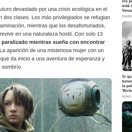
los p
está 
futuro devastado por una crisis ecológica en el
Vene
marte
n dos clases. Los más privilegiados se refugian
taminación, mientras que los desafortunados,
evivir en una naturaleza hostil. Con solo 13
 paralizado mientras sueña con encontrar
 La aparición de una misteriosa mujer con un
a que da inicio a una aventura de esperanza y
 sombrío.
Si qu
tiene
la pe
'Bich
lunes
Prime Video