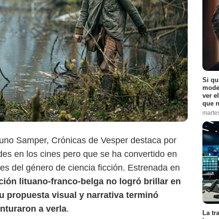
Si qu
moder
ver e
que n
marte
Bruno Samper, Crónicas de Vesper destaca por
udes en los cines pero que se ha convertido en
es del género de ciencia ficción. Estrenada en
Prime Video
ión lituano-franco-belga no logró brillar en
su propuesta visual y narrativa terminó
nturaron a verla
.
La tr