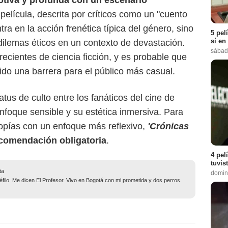
otiva y profunda con un escenario
 película, descrita por críticos como un "cuento
ra en la acción frenética típica del género, sino
5 pel
sí en
dilemas éticos en un contexto de devastación.
sábad
 recientes de ciencia ficción, y es probable que
do una barrera para el público más casual.
tus de culto entre los fanáticos del cine de
enfoque sensible y su estética inmersiva. Para
topías con un enfoque más reflexivo,
'Crónicas
ecomendación obligatoria
.
4 pel
tuvis
ta
domin
filo. Me dicen El Profesor. Vivo en Bogotá con mi prometida y dos perros.