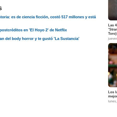
s
oria: es de ciencia ficción, costó 517 millones y está
Las 4
‘Stra
postcréditos en 'El Hoyo 2' de Netflix
Toro)
fan del body horror y te gustó 'La Sustancia'
jueve
Los l
mejor
lunes