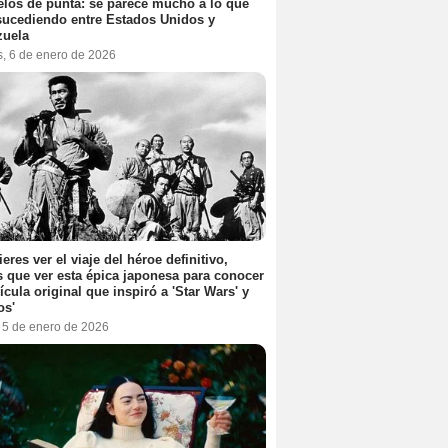
elos de punta: se parece mucho a lo que
sucediendo entre Estados Unidos y
zuela
s, 6 de enero de 2026
ieres ver el viaje del héroe definitivo,
s que ver esta épica japonesa para conocer
lícula original que inspiró a 'Star Wars' y
os'
, 5 de enero de 2026