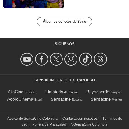
Álbumes de fotos de Serie
SÍGUENOS
SENSACINE EN EL EXTRANJERO
AlloCiné
Filmstarts
Beyazperde
Francia
Alemania
Turquía
AdoroCinema
Sensacine
Sensacine
Brasil
España
México
Acerca de SensaCine Colombia
|
Contacta con nosotros
|
Términos de
uso
|
Política de Privacidad
|
©SensaCine Colombia