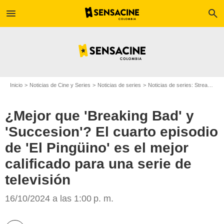
menu
search
Inicio
Noticias de Cine y Series
Noticias de series
Noticias de series: Streaming
¿Mejor que 'Breaking Bad' y
'Succesion'? El cuarto episodio
de 'El Pingüino' es el mejor
calificado para una serie de
Geek + Gamers
televisión
16/10/2024 a las 1:00 p. m.