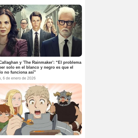
Callaghan y 'The Rainmaker': “El problema
eer solo en el blanco y negro es que el
o no funciona así”
s, 6 de enero de 2026