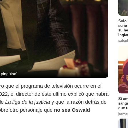
Solo 
serie
su he
Ingla
sábad
 pingüino'
aro que el programa de televisión ocurre en el
22, el director de este último explicó que habrá
Si am
de
La liga de la justicia
y que la razón detrás de
sangr
Warner Bros. Pictures
que r
sobre otro personaje que
no sea Oswald
jueve