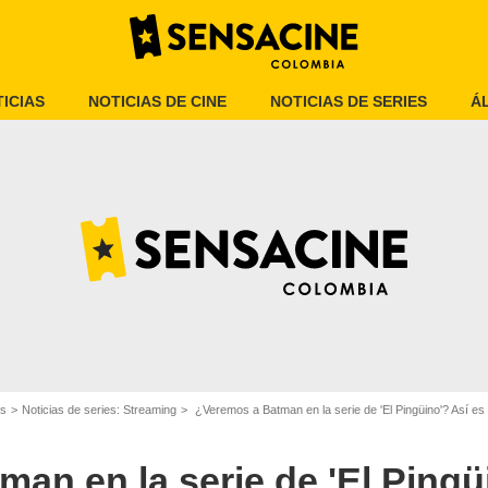
ICIAS
NOTICIAS DE CINE
NOTICIAS DE SERIES
Á
Warner Bros. Pictures
es
Noticias de series: Streaming
¿Veremos a Batman en la serie de 'El Pingüino'? Así es cómo se conect
an en la serie de 'El Pingü