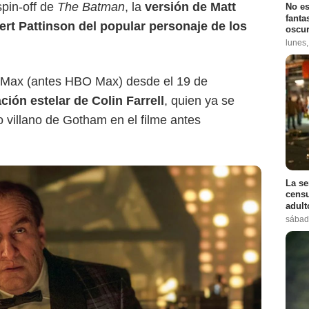
pin-off de
The Batman
, la
versión de Matt
No es
fanta
rt Pattinson del popular personaje de los
oscur
lunes
 a Max (antes HBO Max) desde el 19 de
ción estelar de Colin Farrell
, quien ya se
co villano de Gotham en el filme antes
La se
censu
adul
sábad