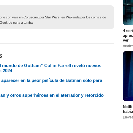
soñé con vivir en Coruscant por Star Wars, en Wakanda por los cómics de
. Geek de cuna a tumba.
4 ser
aprec
ver
marte
s
l mundo de Gotham” Collin Farrell reveló nuevos
n 2024
 aparecer en la peor película de Batman sólo para
n y otros superhéroes en el aterrador y retorcido
Netfl
había
jueve