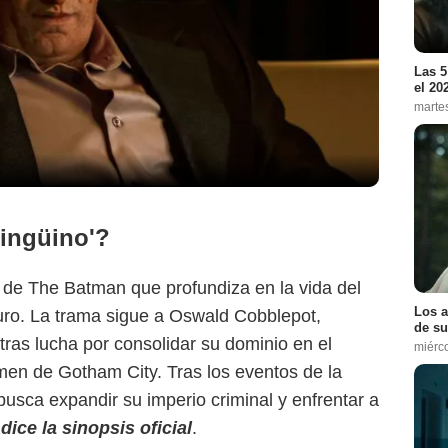
Las 5
el 20
marte
pingüino'?
f de The Batman que profundiza en la vida del
Los a
curo. La trama sigue a Oswald Cobblepot,
de su
ras lucha por consolidar su dominio en el
miérc
men de Gotham City. Tras los eventos de la
busca expandir su imperio criminal y enfrentar a
dice la sinopsis oficial
.