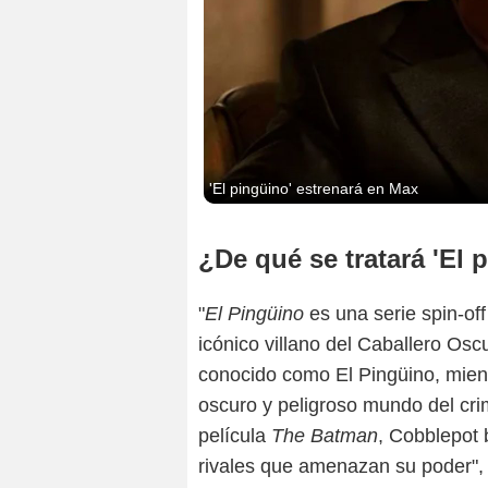
'El pingüino' estrenará en Max
¿De qué se tratará 'El 
"
El Pingüino
es una serie spin-of
icónico villano del Caballero Os
conocido como El Pingüino, mient
oscuro y peligroso mundo del cri
película
The Batman
, Cobblepot 
rivales que amenazan su poder",