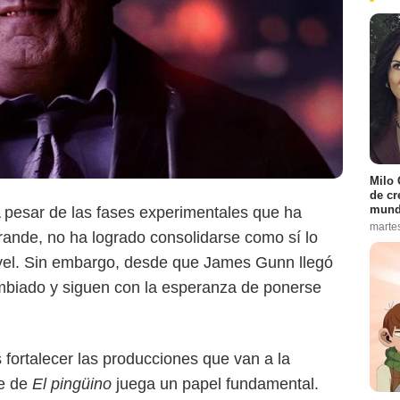
Milo 
Warner Bros. Pictures
de cr
mund
 A pesar de las fases experimentales que ha
marte
 grande, no ha logrado consolidarse como sí lo
vel. Sin embargo, desde que James Gunn llegó
biado y siguen con la esperanza de ponerse
s fortalecer las producciones que van a la
ie de
El pingüino
juega un papel fundamental.