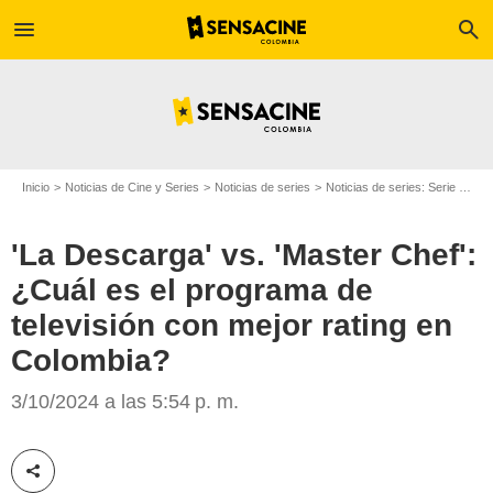
menu
search
Inicio
Noticias de Cine y Series
Noticias de series
Noticias de series: Serie de televisión
'La Descarga' vs. 'Master Chef':
¿Cuál es el programa de
televisión con mejor rating en
Colombia?
SensaCine Latam
3/10/2024 a las 5:54 p. m.
Compartir esta noticia