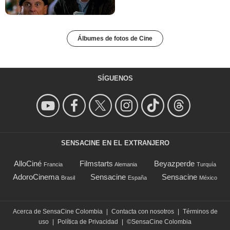
Álbumes de fotos de Cine
SÍGUENOS
SENSACINE EN EL EXTRANJERO
AlloCiné
Filmstarts
Beyazperde
Francia
Alemania
Turquía
AdoroCinema
Sensacine
Sensacine
Brasil
España
México
Acerca de SensaCine Colombia
|
Contacta con nosotros
|
Términos de
uso
|
Política de Privacidad
|
©SensaCine Colombia