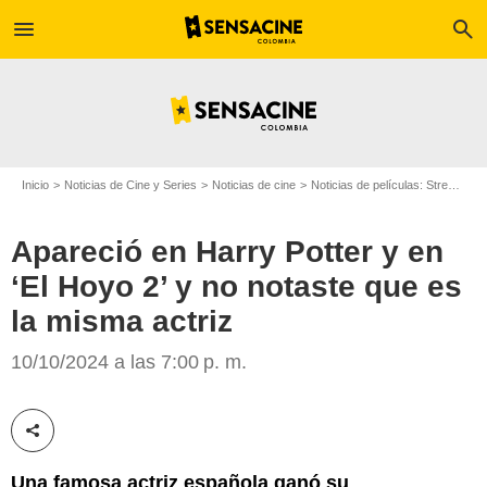
menu
search
Inicio
Noticias de Cine y Series
Noticias de cine
Noticias de películas: Streaming
Apareció en Harry Potter y en
‘El Hoyo 2’ y no notaste que es
la misma actriz
Netflix
10/10/2024 a las 7:00 p. m.
Compartir esta noticia
Una famosa actriz española ganó su