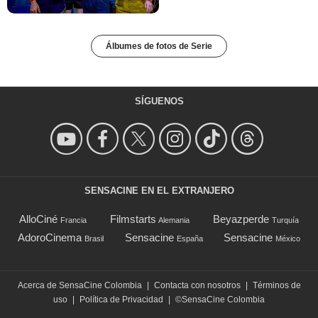
Álbumes de fotos de Serie
SÍGUENOS
SENSACINE EN EL EXTRANJERO
AlloCiné
Filmstarts
Beyazperde
Francia
Alemania
Turquía
AdoroCinema
Sensacine
Sensacine
Brasil
España
México
Acerca de SensaCine Colombia
|
Contacta con nosotros
|
Términos de
uso
|
Política de Privacidad
|
©SensaCine Colombia