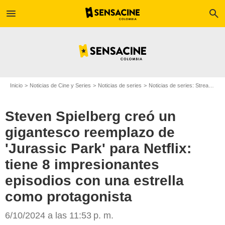
menu
search
Inicio
Noticias de Cine y Series
Noticias de series
Noticias de series: Streaming
Steven Spielberg creó un
gigantesco reemplazo de
'Jurassic Park' para Netflix:
tiene 8 impresionantes
episodios con una estrella
como protagonista
Amblin Entertainment
6/10/2024 a las 11:53 p. m.