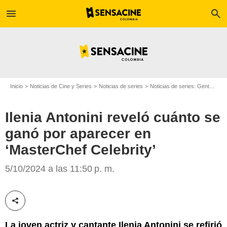
menu
search
Inicio
Noticias de Cine y Series
Noticias de series
Noticias de series: Gente
Ile
Ilenia Antonini reveló cuánto se
ganó por aparecer en
‘MasterChef Celebrity’
Canal RCN
5/10/2024 a las 11:50 p. m.
Compartir esta noticia
La joven actriz y cantante Ilenia Antonini se refirió