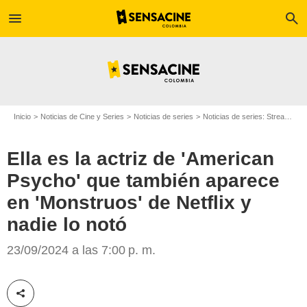
menu
search
Inicio
Noticias de Cine y Series
Noticias de series
Noticias de series: Streaming
Ella es la actriz de 'American
Psycho' que también aparece
en 'Monstruos' de Netflix y
nadie lo notó
Radio Times
23/09/2024 a las 7:00 p. m.
Compartir esta noticia