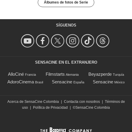
Álbumes de fotos de Serie
SÍGUENOS
SENSACINE EN EL EXTRANJERO
AlloCiné
Filmstarts
Beyazperde
Francia
Alemania
Turquía
AdoroCinema
Sensacine
Sensacine
Brasil
España
México
Acerca de SensaCine Colombia
|
Contacta con nosotros
|
Términos de
uso
|
Política de Privacidad
|
©SensaCine Colombia