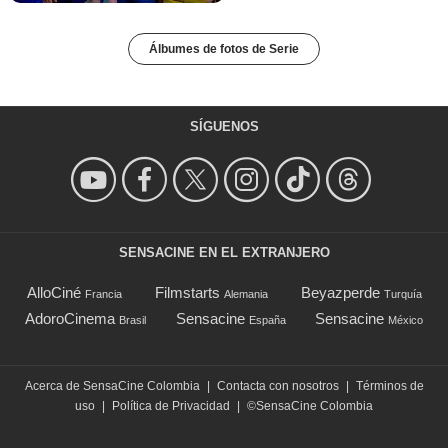
Álbumes de fotos de Serie
SÍGUENOS
SENSACINE EN EL EXTRANJERO
AlloCiné
Filmstarts
Beyazperde
Francia
Alemania
Turquía
AdoroCinema
Sensacine
Sensacine
Brasil
España
México
Acerca de SensaCine Colombia
|
Contacta con nosotros
|
Términos de
uso
|
Política de Privacidad
|
©SensaCine Colombia