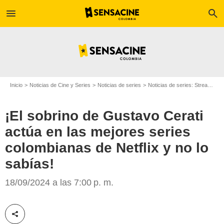
menu
search
Inicio
Noticias de Cine y Series
Noticias de series
Noticias de series: Streaming
¡El sobrino de Gustavo Cerati
actúa en las mejores series
colombianas de Netflix y no lo
sabías!
Netflix
18/09/2024 a las 7:00 p. m.
Compartir esta noticia