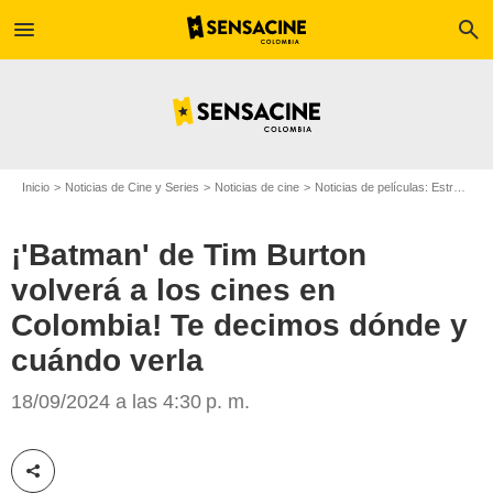
menu
search
Inicio
Noticias de Cine y Series
Noticias de cine
Noticias de películas: Estreno de película
¡'Batman' de Tim Burton
volverá a los cines en
Colombia! Te decimos dónde y
cuándo verla
The Hollywood Reporter
18/09/2024 a las 4:30 p. m.
Compartir esta noticia