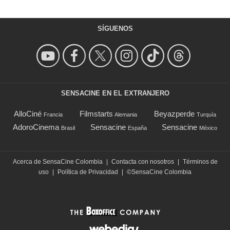
SÍGUENOS
SENSACINE EN EL EXTRANJERO
AlloCiné
Filmstarts
Beyazperde
Francia
Alemania
Turquía
AdoroCinema
Sensacine
Sensacine
Brasil
España
México
Acerca de SensaCine Colombia
|
Contacta con nosotros
|
Términos de
uso
|
Política de Privacidad
|
©SensaCine Colombia