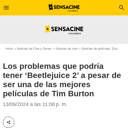
menu
search
Inicio
Noticias de Cine y Series
Noticias de cine
Noticias de películas: Estreno de película
Los problemas que podría
tener ‘Beetlejuice 2’ a pesar de
ser una de las mejores
películas de Tim Burton
Warner Bros. Pictures
13/09/2024 a las 11:08 p. m.
Compartir esta noticia