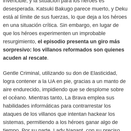
invencible, y la situación para los héroes es
desesperada. Katsuki Bakugo parece muerto, y Deku
está al límite de sus fuerzas, lo que deja a los héroes
en una situación crítica. Sin embargo, en lugar de
que los héroes experimenten un improbable
resurgimiento,
el episodio presenta un giro más
sorpresivo: los villanos reformados son quienes
acuden al rescate
.
Gentle Criminal, utilizando su don de Elasticidad,
logra contener a la UA en pie, gracias a un manto de
aire endurecido, impidiendo que se desplome sobre
Crunchyroll
el océano. Mientras tanto, La Brava emplea sus
habilidades informáticas para contrarrestar los
ataques de los villanos que intentan hackear los
sistemas, permitiendo a los héroes ganar algo de
tiempo. Por su parte, Lady Nagant, con su preciso