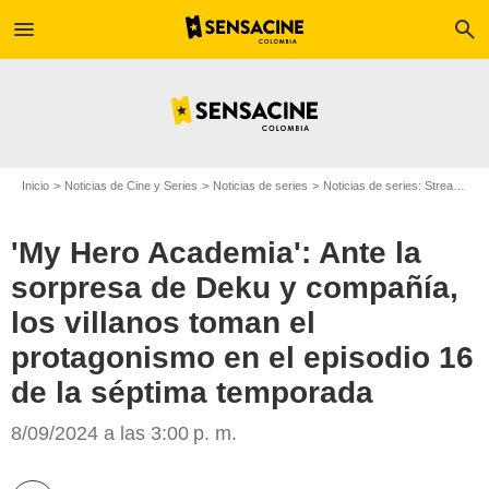
menu
search
Inicio
Noticias de Cine y Series
Noticias de series
Noticias de series: Streaming
'My Hero Academia': Ante la
sorpresa de Deku y compañía,
los villanos toman el
protagonismo en el episodio 16
de la séptima temporada
Crunchyroll
8/09/2024 a las 3:00 p. m.