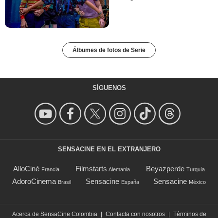
Álbumes de fotos de Serie
SÍGUENOS
SENSACINE EN EL EXTRANJERO
AlloCiné
Filmstarts
Beyazperde
Francia
Alemania
Turquía
AdoroCinema
Sensacine
Sensacine
Brasil
España
México
Acerca de SensaCine Colombia
|
Contacta con nosotros
|
Términos de