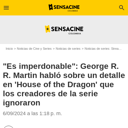
menu
search
Inicio
Noticias de Cine y Series
Noticias de series
Noticias de series: Streaming
"Es imperdonable": George R.
R. Martin habló sobre un detalle
en 'House of the Dragon' que
los creadores de la serie
ignoraron
SensaCine Colombia
6/09/2024 a las 1:18 p. m.