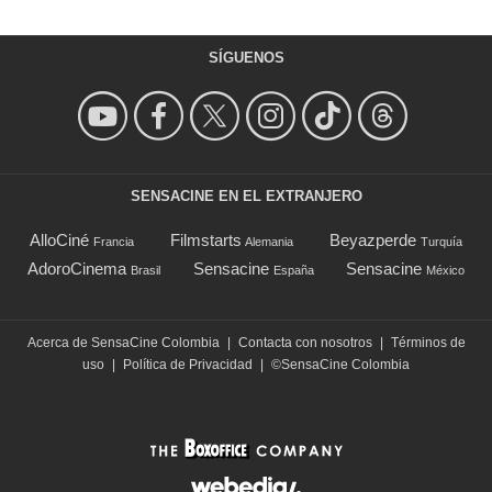
SÍGUENOS
SENSACINE EN EL EXTRANJERO
AlloCiné
Filmstarts
Beyazperde
Francia
Alemania
Turquía
AdoroCinema
Sensacine
Sensacine
Brasil
España
México
Acerca de SensaCine Colombia
|
Contacta con nosotros
|
Términos de
uso
|
Política de Privacidad
|
©SensaCine Colombia