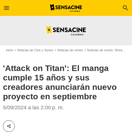
menu
search
Inicio
Noticias de Cine y Series
Noticias de series
Noticias de series: Streaming
'Attack on Titan': El manga
cumple 15 años y sus
creadores anunciarán nuevo
proyecto en septiembre
Crunchyroll
5/09/2024 a las 2:00 p. m.
Compartir esta noticia