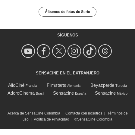
Álbumes de fotos de Serie
SÍGUENOS
SENSACINE EN EL EXTRANJERO
AlloCiné
Filmstarts
Beyazperde
Francia
Alemania
Turquía
AdoroCinema
Sensacine
Sensacine
Brasil
España
México
Acerca de SensaCine Colombia
|
Contacta con nosotros
|
Términos de
uso
|
Política de Privacidad
|
©SensaCine Colombia