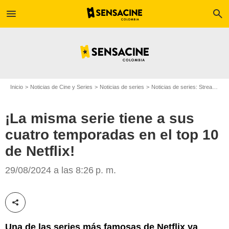
menu
search
Inicio
Noticias de Cine y Series
Noticias de series
Noticias de series: Streaming
¡La misma serie tiene a sus
cuatro temporadas en el top 10
de Netflix!
Netflix
29/08/2024 a las 8:26 p. m.
Compartir esta noticia
Una de las series más famosas de Netflix ya