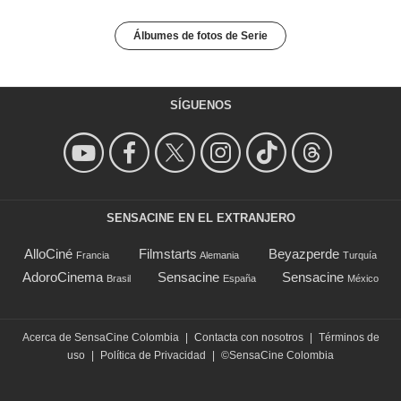
Álbumes de fotos de Serie
SÍGUENOS
SENSACINE EN EL EXTRANJERO
AlloCiné
Filmstarts
Beyazperde
Francia
Alemania
Turquía
AdoroCinema
Sensacine
Sensacine
Brasil
España
México
Acerca de SensaCine Colombia
|
Contacta con nosotros
|
Términos de
uso
|
Política de Privacidad
|
©SensaCine Colombia