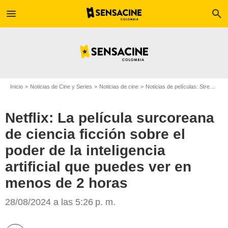
menu
search
Inicio
Noticias de Cine y Series
Noticias de cine
Noticias de películas: Streaming
Netflix: La película surcoreana
de ciencia ficción sobre el
poder de la inteligencia
artificial que puedes ver en
menos de 2 horas
Minuto Uno
28/08/2024 a las 5:26 p. m.