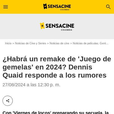
menu
search
Inicio
Noticias de Cine y Series
Noticias de cine
Noticias de películas: Gente
¿H
¿Habrá un remake de 'Juego de
gemelas' en 2024? Dennis
Quaid responde a los rumores
27/08/2024 a las 12:30 p. m.
Bustle
Compartir esta noticia
Con 'Viernes de locos' preparando su secuela, la