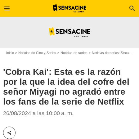
menu
search
Inicio
Noticias de Cine y Series
Noticias de series
Noticias de series: Streaming
'Cobra Kai': Esta es la razón
por la que la idea del cofre del
señor Miyagi no agradó entre
los fans de la serie de Netflix
26/08/2024 a las 10:00 a. m.
SensaCine Colombia
Compartir esta noticia