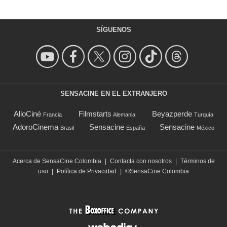
SÍGUENOS
SENSACINE EN EL EXTRANJERO
AlloCiné
Filmstarts
Beyazperde
Francia
Alemania
Turquía
AdoroCinema
Sensacine
Sensacine
Brasil
España
México
Acerca de SensaCine Colombia
|
Contacta con nosotros
|
Términos de
uso
|
Política de Privacidad
|
©SensaCine Colombia