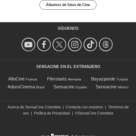
Álbumes de fotos de Cine
SÍGUENOS
SENSACINE EN EL EXTRANJERO
AlloCiné
Filmstarts
Beyazperde
Francia
Alemania
Turquía
AdoroCinema
Sensacine
Sensacine
Brasil
España
México
Acerca de SensaCine Colombia
|
Contacta con nosotros
|
Términos de
uso
|
Política de Privacidad
|
©SensaCine Colombia