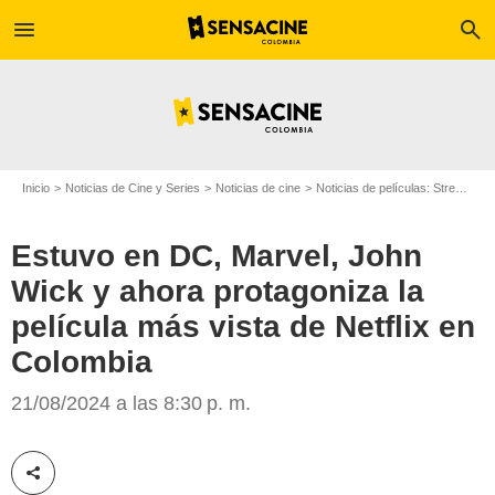
menu
search
Inicio
Noticias de Cine y Series
Noticias de cine
Noticias de películas: Streaming
Estuvo en DC, Marvel, John
Wick y ahora protagoniza la
película más vista de Netflix en
Colombia
Netflix
21/08/2024 a las 8:30 p. m.
Compartir esta noticia