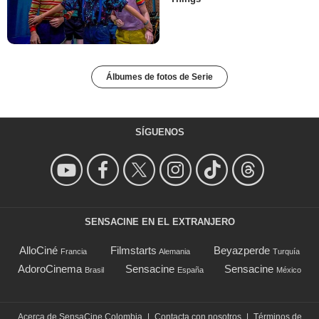
descubierto en 'Stranger
Things'
Álbumes de fotos de Serie
SÍGUENOS
SENSACINE EN EL EXTRANJERO
AlloCiné
Filmstarts
Beyazperde
Francia
Alemania
Turquía
AdoroCinema
Sensacine
Sensacine
Brasil
España
México