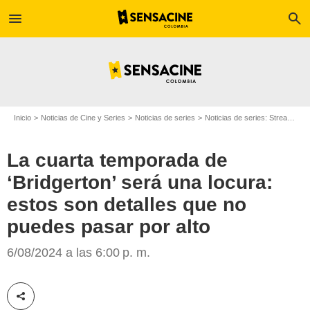
menu
search
Inicio
Noticias de Cine y Series
Noticias de series
Noticias de series: Streaming
La cuarta temporada de
‘Bridgerton’ será una locura:
estos son detalles que no
puedes pasar por alto
Netflix
6/08/2024 a las 6:00 p. m.
Compartir esta noticia