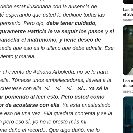
ebe estar ilusionada con la ausencia de
Las 5
té esperando que usted le dedique todas las
el 20
marte
 pensarlo. Pero ojo,
debe tener cuidado,
uramente Patricia le va seguir los pasos y si
cancelar el matrimonio, y tiene deseo de
Canal RCN
adie que eso es lo último que debe admitir. Ese
viento y marea.
e al evento de Adriana Arboleda, no se le hará
ella. Tómese unos embellecedores, llévela a la
Los a
de su
cuéstese con ella. Sí... Sí... Sí...
Sí... Ya sé la
miérc
ar poniendo al leer esto. Pero usted como
or de acostarse con ella
. Ya esta anestesiado
 eso de una vez. Ella quedara contenta y se la
h pero eso sí, yo no le presto más mi
 me dañó el récord... Que digo dañó, me lo