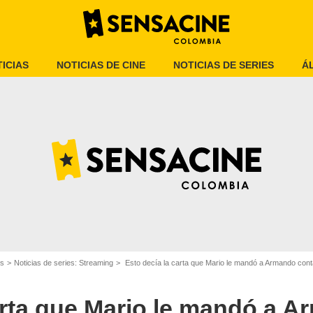
ICIAS
NOTICIAS DE CINE
NOTICIAS DE SERIES
Á
Canal RCN
es
Noticias de series: Streaming
Esto decía la carta que Mario le mandó a Armando contá
arta que Mario le mandó a 