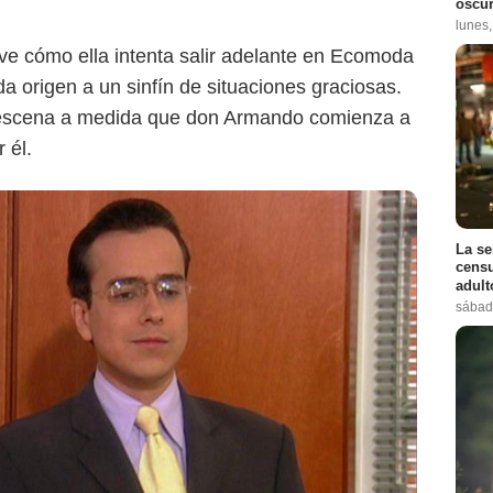
oscur
lunes
ve cómo ella intenta salir adelante en Ecomoda
 da origen a un sinfín de situaciones graciosas.
 escena a medida que don Armando comienza a
 él.
La se
censu
adul
sábad