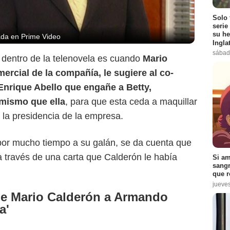
Solo 
serie
su he
ada en Prime Video
Ingla
sábad
 dentro de la telenovela es cuando
Mario
ercial de la compañía, le sugiere al co-
 Enrique Abello que engañe a Betty,
 mismo que ella
, para que esta ceda a maquillar
 la presidencia de la empresa.
por mucho tiempo a su galán, se da cuenta que
a través de una carta que Calderón le había
Si am
sangr
que r
jueve
 de Mario Calderón a Armando
a'