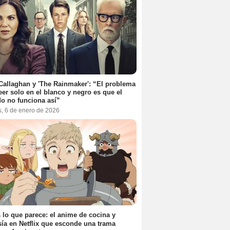
Callaghan y 'The Rainmaker': “El problema
eer solo en el blanco y negro es que el
o no funciona así”
s, 6 de enero de 2026
 lo que parece: el anime de cocina y
sía en Netflix que esconde una trama