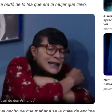
e burló de lo fea que era la mujer que llevó.
4 ser
aprec
ver
marte
Netfl
había
jueve
el plan de don Armando
r el hecho de que mañana se la quite de encima