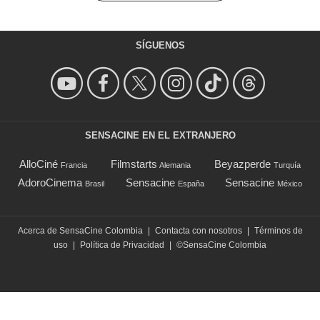
SÍGUENOS
SENSACINE EN EL EXTRANJERO
AlloCiné
Filmstarts
Beyazperde
Francia
Alemania
Turquía
AdoroCinema
Sensacine
Sensacine
Brasil
España
México
Acerca de SensaCine Colombia
|
Contacta con nosotros
|
Términos de
uso
|
Política de Privacidad
|
©SensaCine Colombia