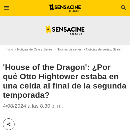
menu
search
Inicio
Noticias de Cine y Series
Noticias de series
Noticias de series: Streaming
'House of the Dragon': ¿Por
qué Otto Hightower estaba en
una celda al final de la segunda
temporada?
4/08/2024 a las 8:30 p. m.
Max
Compartir esta noticia