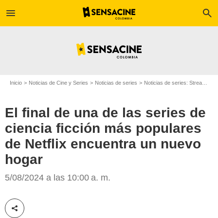
menu
search
Inicio
Noticias de Cine y Series
Noticias de series
Noticias de series: Streaming
El final de una de las series de
ciencia ficción más populares
Netflix
de Netflix encuentra un nuevo
hogar
5/08/2024 a las 10:00 a. m.
Compartir esta noticia