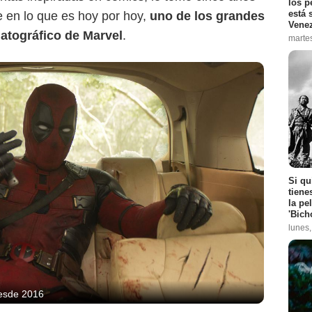
los p
está 
e en lo que es hoy por hoy,
uno de los grandes
Vene
atográfico de Marvel
.
marte
Si qu
tiene
la pe
'Bich
lunes
desde 2016