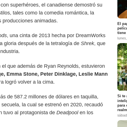
 con superhéroes, el canadiense demostró su
tilos, tales como la comedia romántica, la
as producciones animadas.
El pa
pelíc
tiene
ods
, una cinta de 2013 hecha por DreamWorks
lunes
a gloria después de la tetralogía de
Shrek
, que
industria.
n el que además de Ryan Reynolds, estuvieron
e, Emma Stone, Peter Dinklage, Leslie Mann
ra logró volver a la cima.
s de 587.2 millones de dólares en taquilla,
Si te
intel
a secuela, la cual se estrenó en 2020, recaudó
para 
realm
n tuvo al protagonista de
Deadpool
en los
sábad