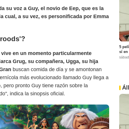
Amazon Prime
a su voz a Guy, el novio de Eep, que es la
, la cual, a su vez, es personificada por Emma
Croods'?
5 pel
sí en
s vive en un momento particularmente
sábad
triarca Grug, su compañera, Ugga, su hija
 Gran
buscan comida de día y se amontonan
ernícola más evolucionado llamado Guy llega a
, pero pronto Guy tiene razón sobre la
Ál
, indica la sinopsis oficial.