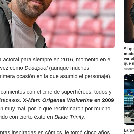
Si qu
moder
ver e
 actoral para siempre en 2016, momento en el
Marvel Studios
que n
a vez como
Deadpool
(aunque muchos
marte
primera ocasión en la que asumió el personaje).
ercamientos con el cine de superhéroes, todos y
fracasos.
X-Men: Orígenes Wolverine
en 2009
on muy mal, por lo que recriminaron por mucho
ido con cierto éxito en
Blade Trinity
.
La tr
intas inspiradas en cómics, le tomó cinco años