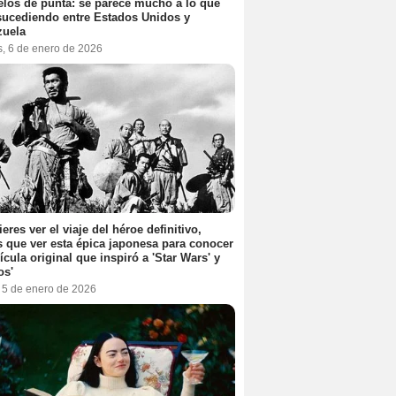
elos de punta: se parece mucho a lo que
sucediendo entre Estados Unidos y
zuela
s, 6 de enero de 2026
ieres ver el viaje del héroe definitivo,
s que ver esta épica japonesa para conocer
lícula original que inspiró a 'Star Wars' y
os'
, 5 de enero de 2026