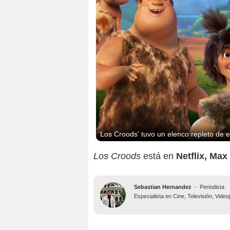
'Los Croods' tuvo un elenco repleto de e
Los Croods
está en
Netflix, Ma
Sebastian Hernandez
-
Periodista
Especialista en Cine, Televisión, Vide