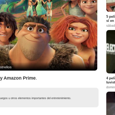
5 pel
sí en
sábad
strellos
x y Amazon Prime
.
4 pel
tuvis
domin
ojuegos u otros elementos importantes del entretenimiento.