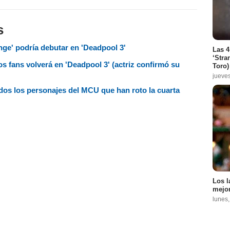
s
nge' podría debutar en 'Deadpool 3'
Las 4
‘Stra
s fans volverá en 'Deadpool 3' (actriz confirmó su
Toro)
jueve
dos los personajes del MCU que han roto la cuarta
Los l
mejor
lunes