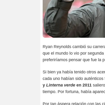
Ryan Reynolds cambió su carrera
que el mundo lo vio por segund
preferiríamos pensar que fue la 
Si bien ya había tenido otros ac
cada uno habían sido auténticos 
y
Linterna verde
en 2011
salier
tiempo. Por fortuna, había aparec
Por tan áspera relación con las c