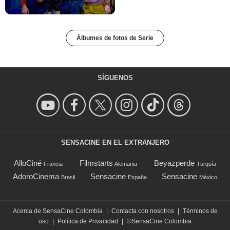
Álbumes de fotos de Serie
SÍGUENOS
SENSACINE EN EL EXTRANJERO
AlloCiné
Filmstarts
Beyazperde
Francia
Alemania
Turquía
AdoroCinema
Sensacine
Sensacine
Brasil
España
México
Acerca de SensaCine Colombia
|
Contacta con nosotros
|
Términos de
uso
|
Política de Privacidad
|
©SensaCine Colombia