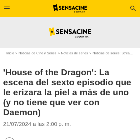
menu
search
Inicio
Noticias de Cine y Series
Noticias de series
Noticias de series: Streaming
'House of the Dragon': La
escena del sexto episodio que
le erizara la piel a más de uno
(y no tiene que ver con
Max
Daemon)
21/07/2024 a las 2:00 p. m.