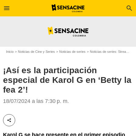
menu
search
Inicio
Noticias de Cine y Series
Noticias de series
Noticias de series: Streaming
¡Así es la participación
especial de Karol G en ‘Betty la
Amazon Prime
fea 2’!
18/07/2024 a las 7:30 p. m.
Compartir esta noticia
Karol G se hace presente en el primer episodio